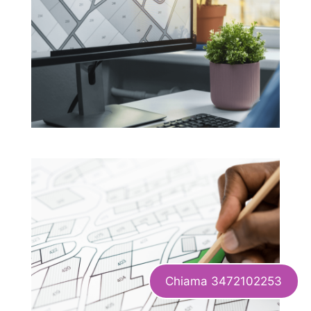
Chiama 3472102253